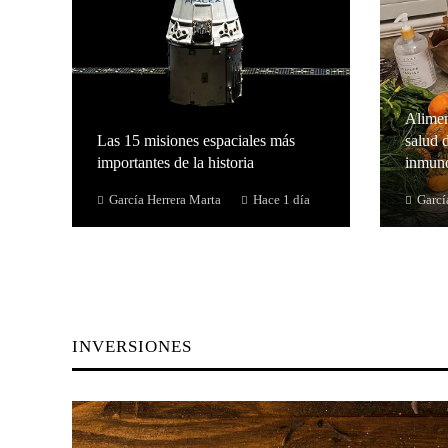
Alimen
Las 15 misiones espaciales más
salud d
importantes de la historia
inmuno
García Herrera Marta
Hace 1 día
Garcí
INVERSIONES