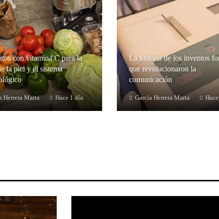
tos con vitamina C para la
La historia de los inventos fo
e la piel y el sistema
que revolucionaron la
lógico
comunicación
a Herrera Marta
Hace 1 día
García Herrera Marta
Hace