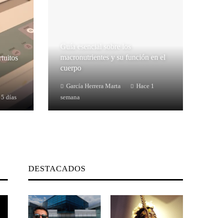
Guía esencial sobre los
macronutrientes y su función en el
rtuitos
cuerpo
García Herrera Marta
Hace 1
 5 días
semana
DESTACADOS