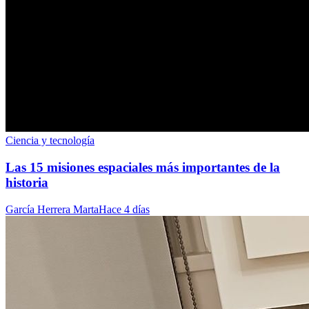
Ciencia y tecnología
Las 15 misiones espaciales más importantes de la
historia
García Herrera Marta
Hace 4 días