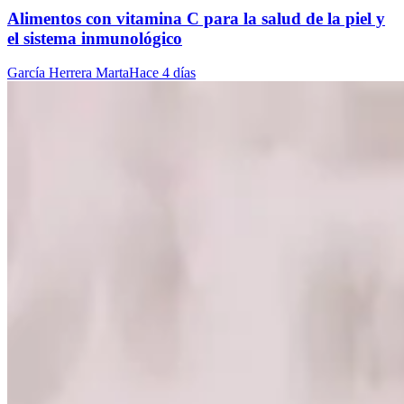
Alimentos con vitamina C para la salud de la piel y
el sistema inmunológico
García Herrera Marta
Hace 4 días