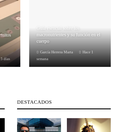
Guía esencial sobre los
macronutrientes y su función en el
rtuitos
cuerpo
García Herrera Marta
Hace 1
 5 días
semana
DESTACADOS