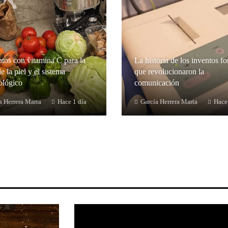
tos con vitamina C para la
La historia de los inventos fo
e la piel y el sistema
que revolucionaron la
lógico
comunicación
a Herrera Marta
Hace 1 día
García Herrera Marta
Hace