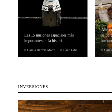
Alimen
Las 15 misiones espaciales más
salud d
importantes de la historia
inmuno
García Herrera Marta
Hace 1 día
Garcí
INVERSIONES