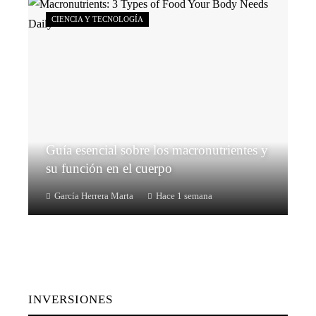
CIENCIA Y TECNOLOGÍA
Guía esencial sobre los macronutrientes y
su función en el cuerpo
García Herrera Marta
Hace 1 semana
INVERSIONES