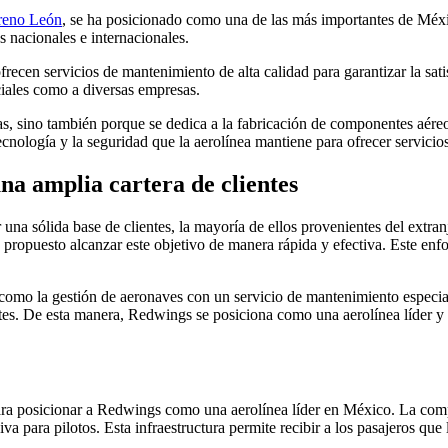
reno León
, se ha posicionado como una de las más importantes de Méxic
s nacionales e internacionales.
frecen servicios de mantenimiento de alta calidad para garantizar la sat
ciales como a diversas empresas.
s, sino también porque se dedica a la fabricación de componentes aéreos
cnología y la seguridad que la aerolínea mantiene para ofrecer servicios
na amplia cartera de clientes
una sólida base de clientes, la mayoría de ellos provenientes del ext
propuesto alcanzar este objetivo de manera rápida y efectiva. Este enfoq
mo la gestión de aeronaves con un servicio de mantenimiento especializa
ntes. De esta manera, Redwings se posiciona como una aerolínea líder y c
ra posicionar a Redwings como una aerolínea líder en México. La compa
iva para pilotos. Esta infraestructura permite recibir a los pasajeros q