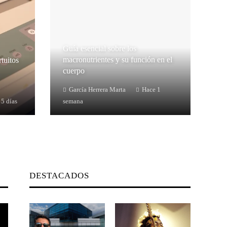
Guía esencial sobre los
macronutrientes y su función en el
rtuitos
cuerpo
García Herrera Marta
Hace 1
 5 días
semana
DESTACADOS