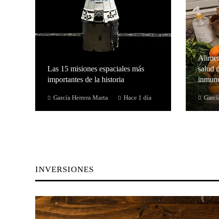
Alimen
Las 15 misiones espaciales más
salud d
importantes de la historia
inmuno
García Herrera Marta
Hace 1 día
Garcí
INVERSIONES