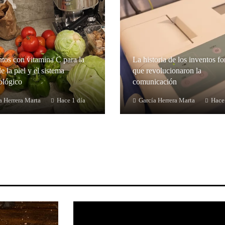
tos con vitamina C para la
La historia de los inventos fo
e la piel y el sistema
que revolucionaron la
lógico
comunicación
a Herrera Marta
Hace 1 día
García Herrera Marta
Hace