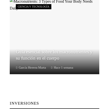
CIENCIA Y TECNOLOGÍA
Guía esencial sobre los macronutrientes y
su función en el cuerpo
García Herrera Marta
Hace 1 semana
INVERSIONES