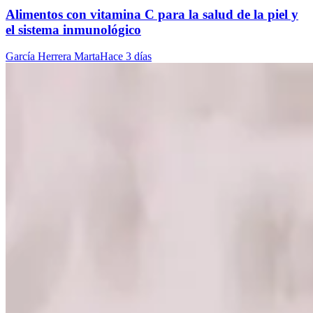
Alimentos con vitamina C para la salud de la piel y
el sistema inmunológico
García Herrera Marta
Hace 3 días