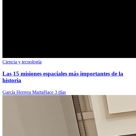
Ciencia y tecnología
Las 15 misiones espaciales más importantes de la
historia
García Herrera Marta
Hace 3 días