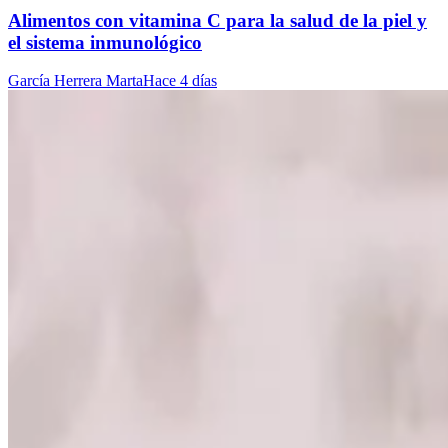
Alimentos con vitamina C para la salud de la piel y
el sistema inmunológico
García Herrera Marta
Hace 4 días