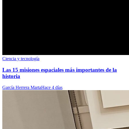
Ciencia y tecnología
Las 15 misiones espaciales más importantes de la
historia
García Herrera Marta
Hace 4 días