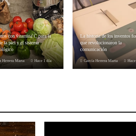
tos con vitamina C para la
La historia de los inventos fo
e la piel y el sistema
que revolucionaron la
lógico
comunicación
a Herrera Marta
Hace 1 día
García Herrera Marta
Hace