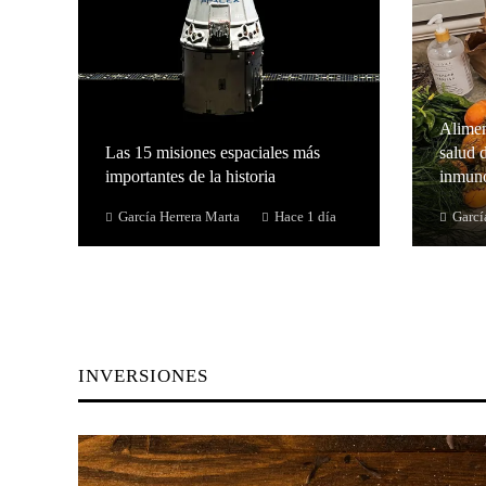
Alimen
Las 15 misiones espaciales más
salud d
importantes de la historia
inmuno
García Herrera Marta
Hace 1 día
Garcí
INVERSIONES