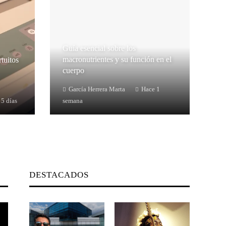
Guía esencial sobre los
macronutrientes y su función en el
rtuitos
cuerpo
García Herrera Marta
Hace 1
 5 días
semana
DESTACADOS