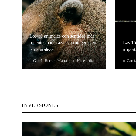
Los 10 animales con sentidos más
potentes para cazar y protegerse en
Las 15
la naturaleza
importa
García Herrera Marta
Hace 1 día
Garcí
INVERSIONES