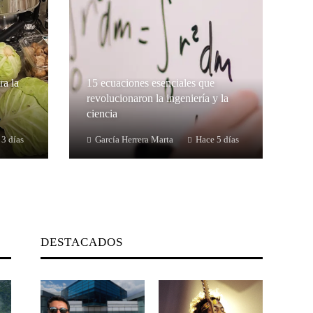
ra la
15 ecuaciones esenciales que
revolucionaron la ingeniería y la
ciencia
 3 días
García Herrera Marta
Hace 5 días
DESTACADOS