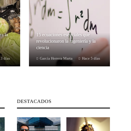
ra la
15 ecuaciones esenciales que
revolucionaron la ingeniería y la
ciencia
 3 días
García Herrera Marta
Hace 5 días
DESTACADOS