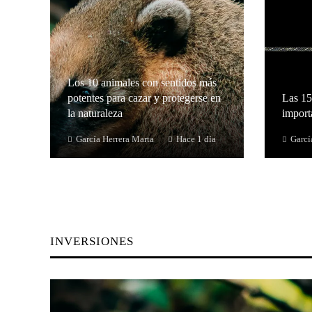
Los 10 animales con sentidos más
potentes para cazar y protegerse en
Las 15
la naturaleza
importa
García Herrera Marta
Hace 1 día
Garcí
INVERSIONES