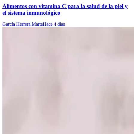
Alimentos con vitamina C para la salud de la piel y
el sistema inmunológico
García Herrera Marta
Hace 4 días