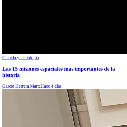
Ciencia y tecnología
Las 15 misiones espaciales más importantes de la
historia
García Herrera Marta
Hace 4 días