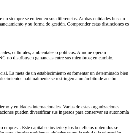
 no siempre se entienden sus diferencias. Ambas entidades buscan
nanciamiento y su forma de gestión. Comprender estas distinciones es
ales, culturales, ambientales o políticos. Aunque operan
ONG no distribuyen ganancias entre sus miembros; en cambio,
icial. La meta de un establecimiento es fomentar un determinado bien
blecimientos habitualmente se restringen a un ámbito de acción
erno y entidades internacionales. Varias de estas organizaciones
ciones pueden diversificar sus ingresos para conservar su autonomía
 empresa. Este capital se invierte y los beneficios obtenidos se
ión para abordar problemas globales como la salud y la educación.