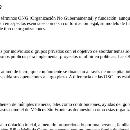
?
los términos ONG (Organización No Gubernamental) y fundación, aunque
rían en aspectos esenciales como su conformación legal, su modelo de fi
e tipo de organizaciones.
or individuos o grupos privados con el objetivo de abordar temas soci
mos públicos para implementar proyectos o influir en políticas. Las 
 ánimo de lucro, que comúnmente se financian a través de un capital in
spalda sus operaciones a largo plazo. A diferencia de las OSC, los esta
tienen de múltiples maneras, tales como contribuciones, ayudas del gobi
 Casos como el de Médicos Sin Fronteras demuestran cómo estas organiza
l o dotación inicial, a menudo proporcionado por una persona, familia o
ndación Bill y Melinda Gates, que cuenta con un inmenso fondo de dotac