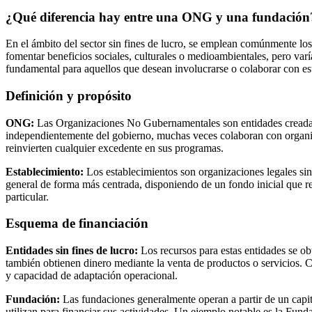
¿Qué diferencia hay entre una ONG y una fundación
En el ámbito del sector sin fines de lucro, se emplean comúnmente 
fomentar beneficios sociales, culturales o medioambientales, pero va
fundamental para aquellos que desean involucrarse o colaborar con est
Definición y propósito
ONG:
Las Organizaciones No Gubernamentales son entidades creadas p
independientemente del gobierno, muchas veces colaboran con organis
reinvierten cualquier excedente en sus programas.
Establecimiento:
Los establecimientos son organizaciones legales sin
general de forma más centrada, disponiendo de un fondo inicial que re
particular.
Esquema de financiación
Entidades sin fines de lucro:
Los recursos para estas entidades se ob
también obtienen dinero mediante la venta de productos o servicios.
y capacidad de adaptación operacional.
Fundación:
Las fundaciones generalmente operan a partir de un capita
utilizan para financiar sus actividades. Un ejemplo notable es la Fu