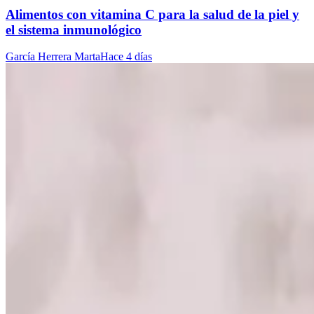
Alimentos con vitamina C para la salud de la piel y
el sistema inmunológico
García Herrera Marta
Hace 4 días