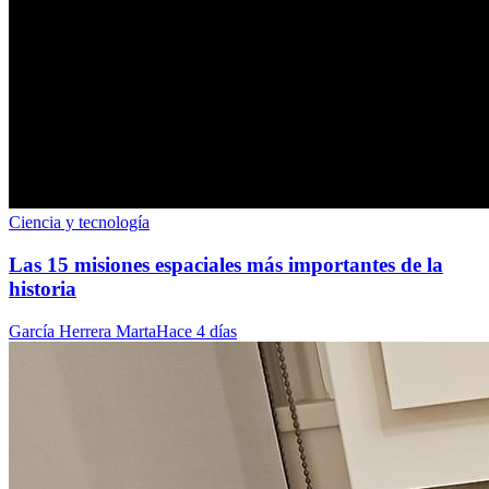
Ciencia y tecnología
Las 15 misiones espaciales más importantes de la
historia
García Herrera Marta
Hace 4 días