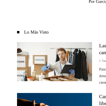
Por Garcí
Lo Más Visto
Las
cam
Gar
Pano
dona
cien
Car
lib