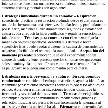
intenso no se alinea con una amenaza verdadera, incluso cuando los
síntomas físicos y mentales son agobiantes.
Estrategias inmediatas durante un episodio
: –
Respiración
consciente
: practicar la respiración profunda desde el diafragma es
una de las herramientas más efectivas. Inhalar lenta y profundamente
por la nariz, mantener el aire durante unos segundos y exhalar con
calma ayuda a reducir la hiperventilación y regula la sensación de
falta de aire. –
Técnicas para conectar con el entorno
: fijar la
mirada en objetos específicos, describir sus detalles o tocar
superficies frías puede ayudar a detener la cadena de pensamientos
negativos, facilitando el retorno a la tranquilidad. –
Aceptación del
momento presente
: reconocer que se está experimentando un
ataque de pánico y tener presente que los síntomas desaparecerán
solos disminuye la angustia. Frases como “esto es temporal” o “no
es peligroso” se pueden usar como mantra para calmarse.
Estrategias para la prevención y a futuro
:-
Terapia cognitivo-
conductual
: se considera el enfoque más eficaz, ayuda a identificar
y cambiar pensamientos incorrectos sobre el miedo y los ataques de
pánico. Aprender a enfrentar situaciones temidas disminuye la
frecuencia y severidad de los eventos. –
Técnicas de relajación
: se
contemplan ejercicios de mindfulness, meditaciones guiadas y
relajación muscular progresiva, lo cual incrementa la tolerancia al
malestar y reduce la ansiedad basal. –
Fármacos
: en determinadas