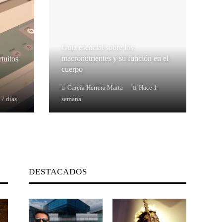
Guía esencial sobre los
macronutrientes y su función en el
rtuitos
cuerpo
García Herrera Marta
Hace 1
 7 días
semana
DESTACADOS