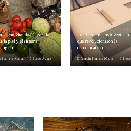
tos con vitamina C para la
La historia de los inventos fo
e la piel y el sistema
que revolucionaron la
lógico
comunicación
a Herrera Marta
Hace 3 días
García Herrera Marta
Hace