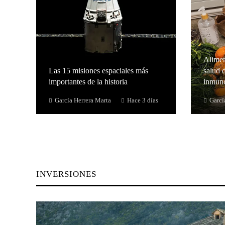
Alimen
Las 15 misiones espaciales más
salud d
importantes de la historia
inmuno
García Herrera Marta
Hace 3 días
Garcí
INVERSIONES