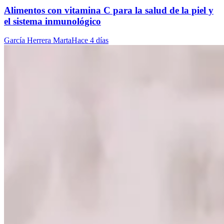
Alimentos con vitamina C para la salud de la piel y
el sistema inmunológico
García Herrera Marta
Hace 4 días