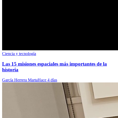
Ciencia y tecnología
Las 15 misiones espaciales más importantes de la
historia
García Herrera Marta
Hace 4 días