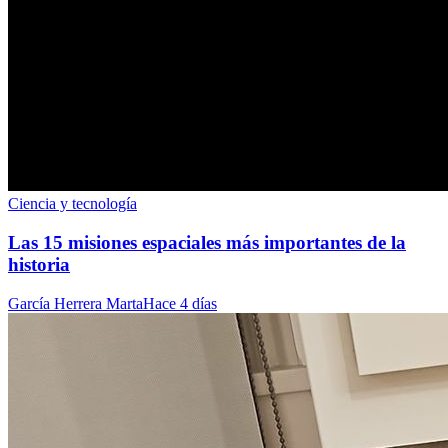
Ciencia y tecnología
Las 15 misiones espaciales más importantes de la
historia
García Herrera Marta
Hace 4 días