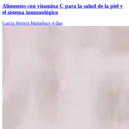
Alimentos con vitamina C para la salud de la piel y
el sistema inmunológico
García Herrera Marta
Hace 4 días