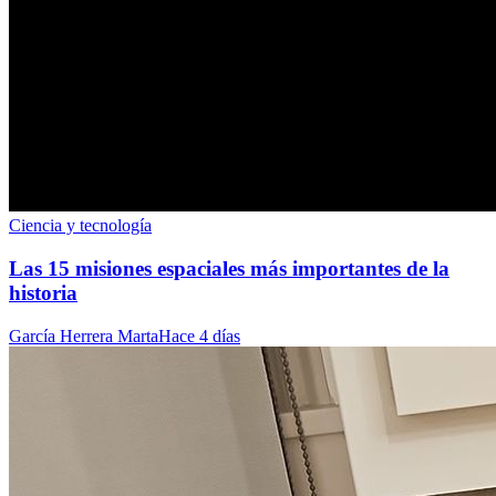
Ciencia y tecnología
Las 15 misiones espaciales más importantes de la
historia
García Herrera Marta
Hace 4 días