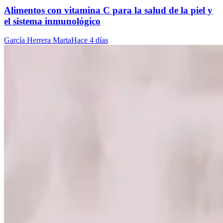
Alimentos con vitamina C para la salud de la piel y
el sistema inmunológico
García Herrera Marta
Hace 4 días