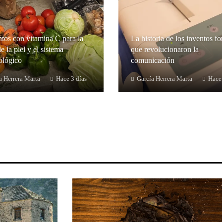
tos con vitamina C para la
La historia de los inventos fo
e la piel y el sistema
que revolucionaron la
lógico
comunicación
a Herrera Marta
Hace 3 días
García Herrera Marta
Hace