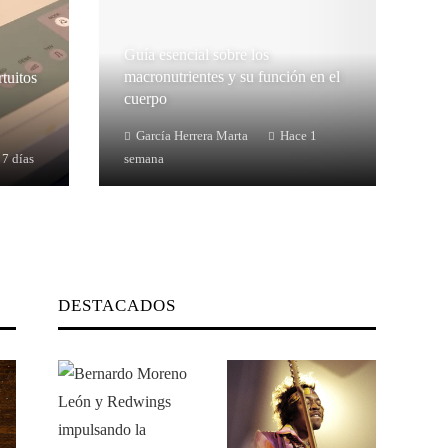
Guía esencial sobre los
macronutrientes y su función en el
rtuitos
cuerpo
García Herrera Marta
Hace 1
 7 días
semana
DESTACADOS