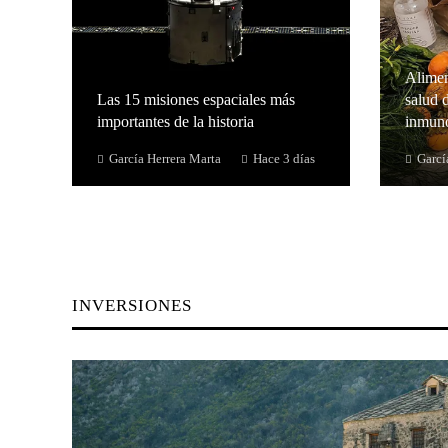
Alimen
Las 15 misiones espaciales más
salud d
importantes de la historia
inmuno
García Herrera Marta
Hace 3 días
Garcí
INVERSIONES