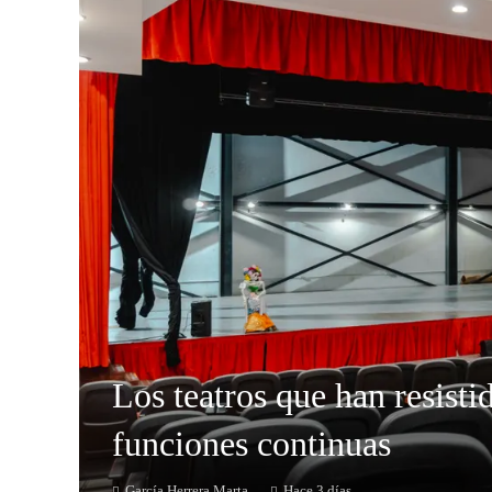
Los teatros que han resisti
funciones continuas
García Herrera Marta
Hace 3 días