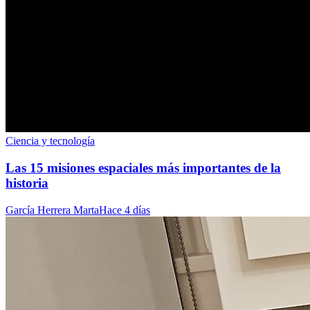
Ciencia y tecnología
Las 15 misiones espaciales más importantes de la
historia
García Herrera Marta
Hace 4 días