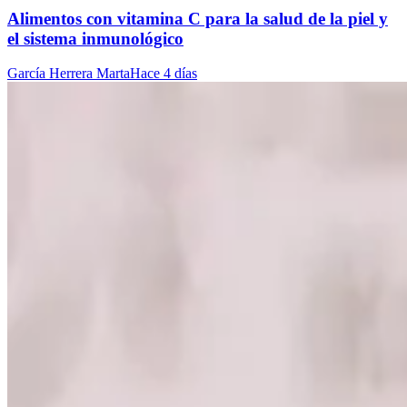
Alimentos con vitamina C para la salud de la piel y
el sistema inmunológico
García Herrera Marta
Hace 4 días