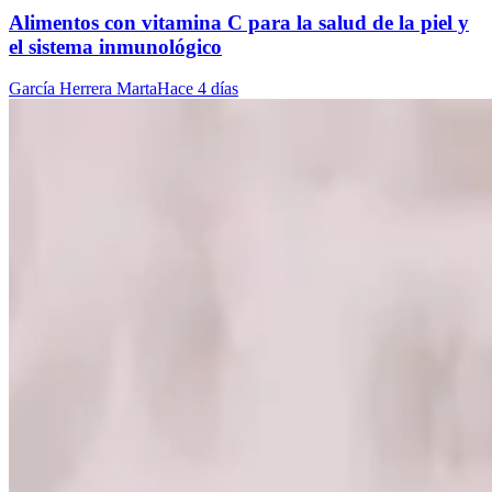
Alimentos con vitamina C para la salud de la piel y
el sistema inmunológico
García Herrera Marta
Hace 4 días