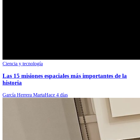
Ciencia y tecnología
Las 15 misiones espaciales más importantes de la
historia
García Herrera Marta
Hace 4 días