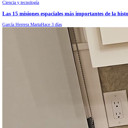
Ciencia y tecnología
Las 15 misiones espaciales más importantes de la hist
García Herrera Marta
Hace 3 días