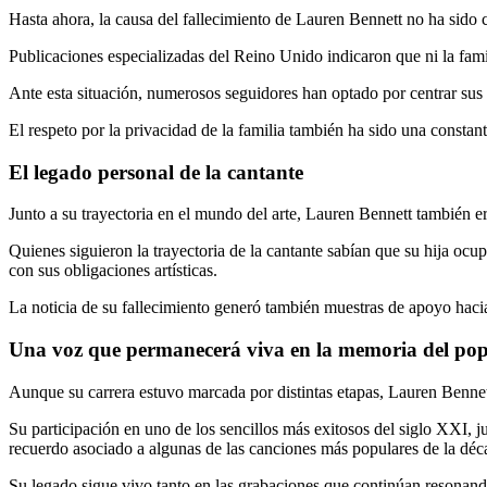
Hasta ahora, la causa del fallecimiento de Lauren Bennett no ha sido
Publicaciones especializadas del Reino Unido indicaron que ni la famil
Ante esta situación, numerosos seguidores han optado por centrar sus 
El respeto por la privacidad de la familia también ha sido una constan
El legado personal de la cantante
Junto a su trayectoria en el mundo del arte, Lauren Bennett también 
Quienes siguieron la trayectoria de la cantante sabían que su hija ocu
con sus obligaciones artísticas.
La noticia de su fallecimiento generó también muestras de apoyo hacia
Una voz que permanecerá viva en la memoria del po
Aunque su carrera estuvo marcada por distintas etapas, Lauren Bennett
Su participación en uno de los sencillos más exitosos del siglo XXI, 
recuerdo asociado a algunas de las canciones más populares de la dé
Su legado sigue vivo tanto en las grabaciones que continúan resonand