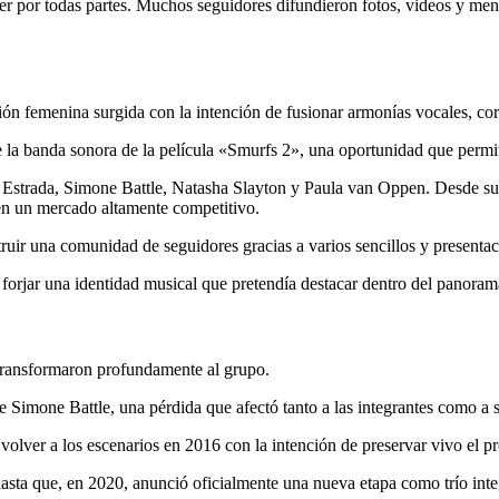
er por todas partes. Muchos seguidores difundieron fotos, videos y mens
ión femenina surgida con la intención de fusionar armonías vocales, c
la banda sonora de la película «Smurfs 2», una oportunidad que permiti
strada, Simone Battle, Natasha Slayton y Paula van Oppen. Desde sus pr
en un mercado altamente competitivo.
uir una comunidad de seguidores gracias a varios sencillos y presentaci
forjar una identidad musical que pretendía destacar dentro del panoram
transformaron profundamente al grupo.
e Simone Battle, una pérdida que afectó tanto a las integrantes como a 
 volver a los escenarios en 2016 con la intención de preservar vivo el
asta que, en 2020, anunció oficialmente una nueva etapa como trío in