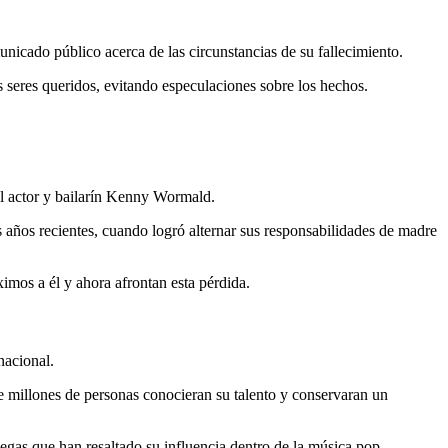
unicado público acerca de las circunstancias de su fallecimiento.
 seres queridos, evitando especulaciones sobre los hechos.
el actor y bailarín Kenny Wormald.
os años recientes, cuando logró alternar sus responsabilidades de madre
imos a él y ahora afrontan esta pérdida.
nacional.
ue millones de personas conocieran su talento y conservaran un
gas que han resaltado su influencia dentro de la música pop.