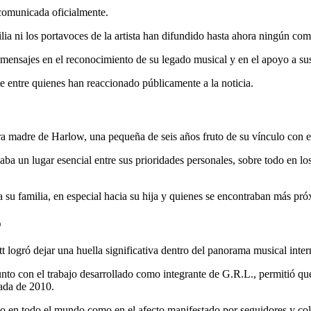
 comunicada oficialmente.
ia ni los portavoces de la artista han difundido hasta ahora ningún com
mensajes en el reconocimiento de su legado musical y en el apoyo a sus
te entre quienes han reaccionado públicamente a la noticia.
era madre de Harlow, una pequeña de seis años fruto de su vínculo con 
paba un lugar esencial entre sus prioridades personales, sobre todo en l
 su familia, en especial hacia su hija y quienes se encontraban más próx
p
 logró dejar una huella significativa dentro del panorama musical inter
junto con el trabajo desarrollado como integrante de G.R.L., permitió q
cada de 2010.
o en todo el mundo como en el afecto manifestado por seguidores y cole