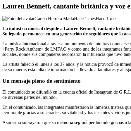
Lauren Bennett, cantante británica y voz 
García Herrera Marta
Hace 1 mes
Hace 1 mes
La industria musical despide a Lauren Bennett, cantante británic
Su legado permanece en una generación de seguidores que la ac
La música internacional atraviesa un momento de luto tras conocerse e
«Party Rock Anthem» de LMFAO y como una de las integrantes fundad
sociales, donde sus compañeras recordaron la influencia que tuvo tanto
La artista falleció el lunes a los 37 años, y la noticia provocó de inm
de su muerte; esta falta de información ha llevado a familiares y alleg
Un mensaje pleno de sentimiento
El comunicado se difundió en la cuenta oficial de Instagram de G.R.L
de diversas partes del mundo.
En el comunicado, las integrantes manifestaron la inmensa tristeza q
perdurable gracias a su carácter, su vitalidad y los instantes vividos j
Asimismo subrayaron que su memoria seguirá perdurando gracias a las 