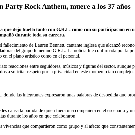
en Party Rock Anthem, muere a los 37 años
a que dejó huella tanto con G.R.L. como con su participación en un
ompañó durante toda su carrera.
l fallecimiento de Lauren Bennett, cantante inglesa que alcanzó reconoc
oras del grupo femenino G.R.L. La noticia fue confirmada por la pro
 en el plano artístico como en el personal.
ediato reacciones entre seguidores, músicos y figuras del sector, aunque 
ados a solicitar respeto por la privacidad en este momento tan complejo.
., donde las integrantes expresaron unas palabras de despedida que pro
ue les causa la partida de quien fuera una compañera en el escenario 
untas durante los años en que colaboraron.
vivencias que compartieron como grupo y al afecto que constantemente i