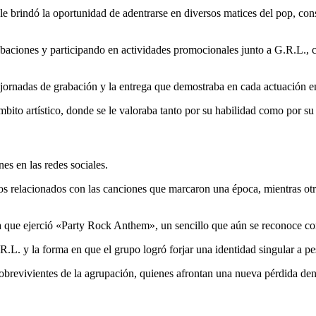
 le brindó la oportunidad de adentrarse en diversos matices del pop, con
rabaciones y participando en actividades promocionales junto a G.R.L., 
s jornadas de grabación y la entrega que demostraba en cada actuación en
mbito artístico, donde se le valoraba tanto por su habilidad como por su
es en las redes sociales.
s relacionados con las canciones que marcaron una época, mientras otr
ia que ejerció «Party Rock Anthem», un sencillo que aún se reconoce 
R.L. y la forma en que el grupo logró forjar una identidad singular a pes
s sobrevivientes de la agrupación, quienes afrontan una nueva pérdida d