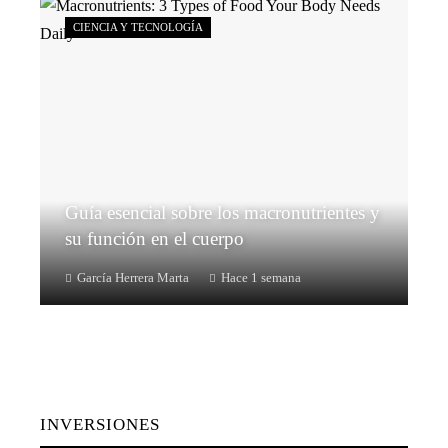
CIENCIA Y TECNOLOGÍA
Guía esencial sobre los macronutrientes y
su función en el cuerpo
García Herrera Marta
Hace 1 semana
INVERSIONES