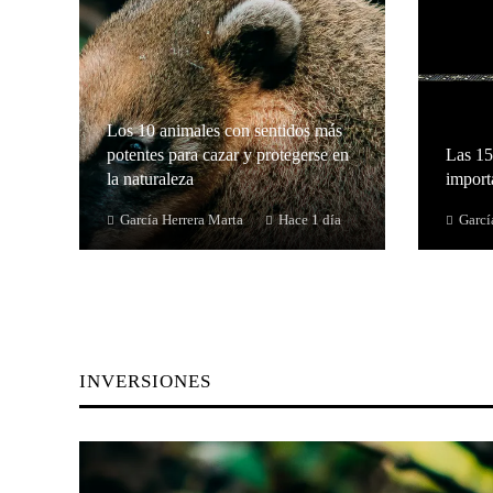
Los 10 animales con sentidos más
potentes para cazar y protegerse en
Las 15
la naturaleza
importa
García Herrera Marta
Hace 1 día
Garcí
INVERSIONES