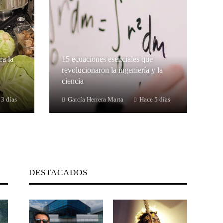
ra la
15 ecuaciones esenciales que
revolucionaron la ingeniería y la
ciencia
 3 días
García Herrera Marta
Hace 5 días
DESTACADOS