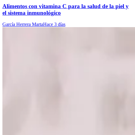
Alimentos con vitamina C para la salud de la piel y
el sistema inmunológico
García Herrera Marta
Hace 3 días