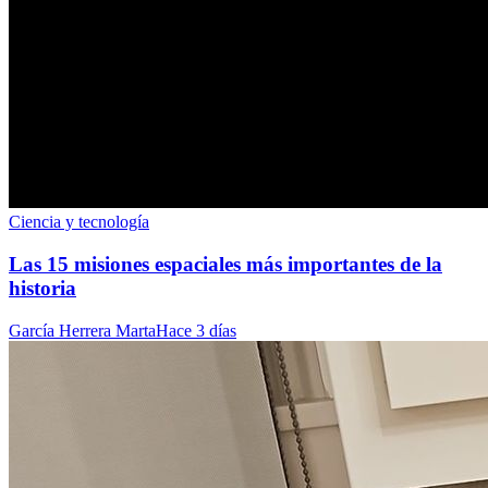
Ciencia y tecnología
Las 15 misiones espaciales más importantes de la
historia
García Herrera Marta
Hace 3 días