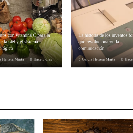
tos con vitamina C para la
La historia de los inventos fo
e la piel y el sistema
que revolucionaron la
lógico
comunicación
a Herrera Marta
Hace 3 días
García Herrera Marta
Hace