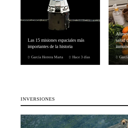
Alimen
Las 15 misiones espaciales más
salud d
importantes de la historia
inmuno
García Herrera Marta
Hace 3 días
Garcí
INVERSIONES