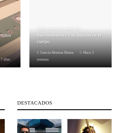
Guía esencial sobre los
macronutrientes y su función en el
rtuitos
cuerpo
García Herrera Marta
Hace 1
 7 días
semana
DESTACADOS