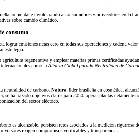
 huella ambiental e involucrando a consumidores y proveedores en la tr
tivas sobre cambio climático.
 de consumo
ta lograr emisiones netas cero en todas sus operaciones y cadena valor 
u estrategia.
de agricultura regenerativa y emplear materias primas certificadas ayuda
s internacionales como la
Alianza Global para la Neutralidad de Carbo
a neutralidad de carbono.
Natura
, líder brasileña en cosmética, alca
, se ha trazado objetivos claros para 2050: operar plantas netamente n
bonización del sector eléctrico.
arbono es alcanzable, persisten retos asociados a la medición rigurrosa
e inversores exigen compromisos verificables y transparencia.