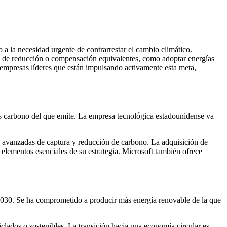
a la necesidad urgente de contrarrestar el cambio climático.
s de reducción o compensación equivalentes, como adoptar energías
 empresas líderes que están impulsando activamente esta meta,
ás carbono del que emite. La empresa tecnológica estadounidense va
as avanzadas de captura y reducción de carbono. La adquisición de
n elementos esenciales de su estrategia. Microsoft también ofrece
030. Se ha comprometido a producir más energía renovable de la que
iclados o sostenibles. La transición hacia una economía circular es