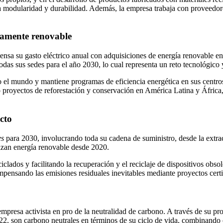
la modularidad y durabilidad. Además, la empresa trabaja con proveedores
etamente renovable
ensa su gasto eléctrico anual con adquisiciones de energía renovable e
das sus sedes para el año 2030, lo cual representa un reto tecnológico y 
o el mundo y mantiene programas de eficiencia energética en sus centros
oyectos de reforestación y conservación en América Latina y África, y 
cto
es
para 2030, involucrando toda su cadena de suministro, desde la extracc
ilizan energía renovable desde 2020.
ciclados y facilitando la recuperación y el reciclaje de dispositivos ob
mpensando las emisiones residuales inevitables mediante proyectos cer
empresa activista en pro de la neutralidad de carbono. A través de su p
22, son carbono neutrales en términos de su ciclo de vida, combinando 