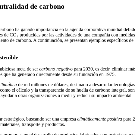
utralidad de carbono
carbono ha ganado importancia en la agenda corporativa mundial debido 
ones de CO₂ producidas por las actividades de una compañía con medida
iento de carbono. A continuación, se presentan ejemplos específicos de
stenible
mbiciosa meta de ser
carbono negativo
para 2030, es decir, eliminar m
ones que ha generado directamente desde su fundación en 1975.
Climática
de mil millones de dólares, destinado a desarrollar tecnologí
 como el cálculo y la transparencia de su huella de carbono integral, so
ayudar a otras organizaciones a medir y reducir su impacto ambiental.
ar estratégico, buscando ser una empresa
climáticamente positiva
para 2
materiales, transporte y productos.
 propios, y en el desarrollo de productos fabricados con materiales rec