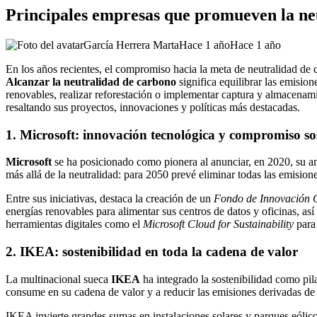
Principales empresas que promueven la ne
García Herrera Marta
Hace 1 año
Hace 1 año
En los años recientes, el compromiso hacia la meta de neutralidad de 
Alcanzar la neutralidad de carbono
significa equilibrar las emisi
renovables, realizar reforestación o implementar captura y almacenam
resaltando sus proyectos, innovaciones y políticas más destacadas.
1. Microsoft: innovación tecnológica y compromiso so
Microsoft
se ha posicionado como pionera al anunciar, en 2020, su a
más allá de la neutralidad: para 2050 prevé eliminar todas las emisi
Entre sus iniciativas, destaca la creación de un
Fondo de Innovación 
energías renovables para alimentar sus centros de datos y oficinas, así
herramientas digitales como el
Microsoft Cloud for Sustainability
para 
2. IKEA: sostenibilidad en toda la cadena de valor
La multinacional sueca
IKEA
ha integrado la sostenibilidad como pil
consume en su cadena de valor y a reducir las emisiones derivadas de 
IKEA invierte grandes sumas en instalaciones solares y parques eólicos