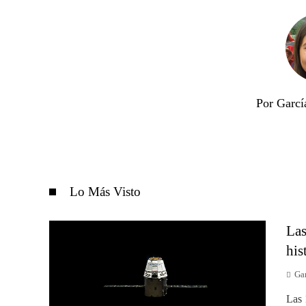
Por Garcí
Lo Más Visto
Las
his
Gar
Las 