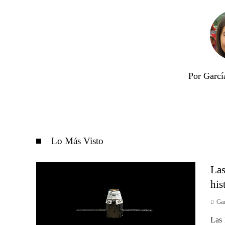
Por Garcí
Lo Más Visto
Las
his
Gar
Las 