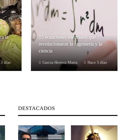
ra la
15 ecuaciones esenciales que
revolucionaron la ingeniería y la
ciencia
 3 días
García Herrera Marta
Hace 5 días
DESTACADOS