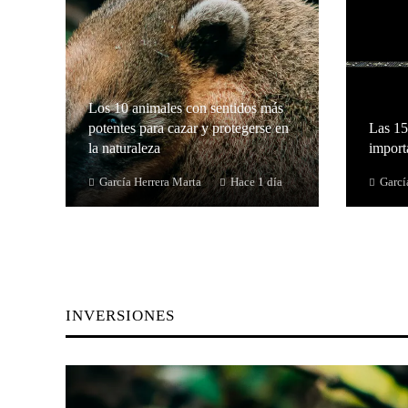
Los 10 animales con sentidos más
potentes para cazar y protegerse en
Las 15
la naturaleza
importa
García Herrera Marta
Hace 1 día
Garcí
INVERSIONES