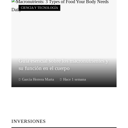
CIENCIA Y TECNOLOGÍA
Guía esencial sobre los macronutrientes y
su función en el cuerpo
García Herrera Marta
Hace 1 semana
INVERSIONES