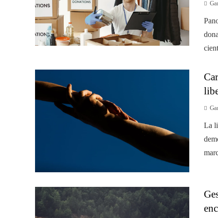
Gar
Pano
dona
cien
Car
lib
Gar
La l
demo
marc
Ges
enc