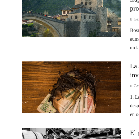
pro
Gar
Bosn
aume
un l
La 
inv
Gar
1. L
desp
en o
El 