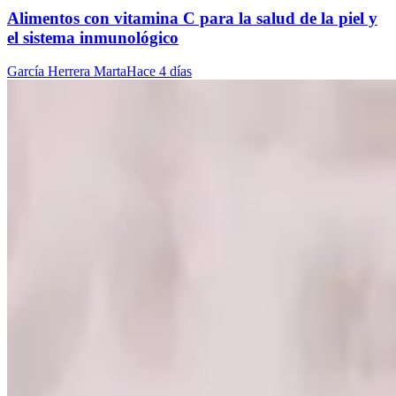
Alimentos con vitamina C para la salud de la piel y
el sistema inmunológico
García Herrera Marta
Hace 4 días