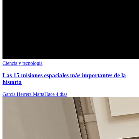
Ciencia y tecnología
Las 15 misiones espaciales más importantes de la
historia
García Herrera Marta
Hace 4 días