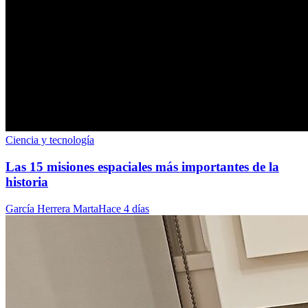
Ciencia y tecnología
Las 15 misiones espaciales más importantes de la
historia
García Herrera Marta
Hace 4 días