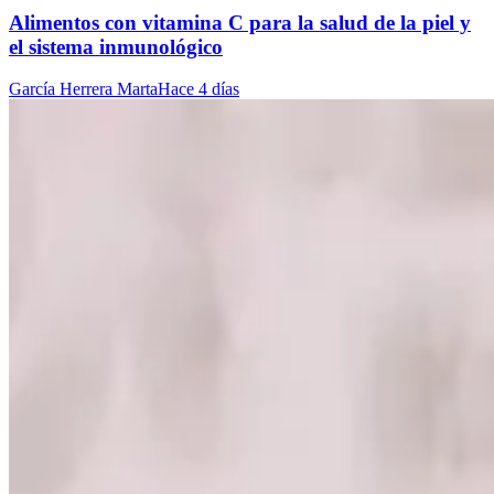
Alimentos con vitamina C para la salud de la piel y
el sistema inmunológico
García Herrera Marta
Hace 4 días