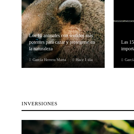
Los 10 animales con sentidos más
potentes para cazar y protegerse en
Las 15
la naturaleza
importa
García Herrera Marta
Hace 1 día
Garcí
INVERSIONES