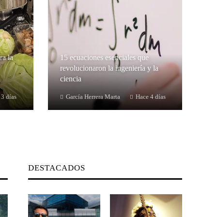
ra la
15 ecuaciones esenciales que
revolucionaron la ingeniería y la
ciencia
 3 días
García Herrera Marta
Hace 4 días
DESTACADOS