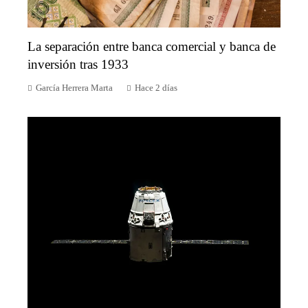
La separación entre banca comercial y banca de
inversión tras 1933
García Herrera Marta
Hace 2 días