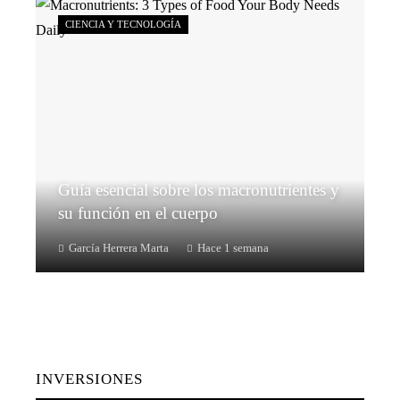
CIENCIA Y TECNOLOGÍA
Guía esencial sobre los macronutrientes y
su función en el cuerpo
García Herrera Marta
Hace 1 semana
INVERSIONES