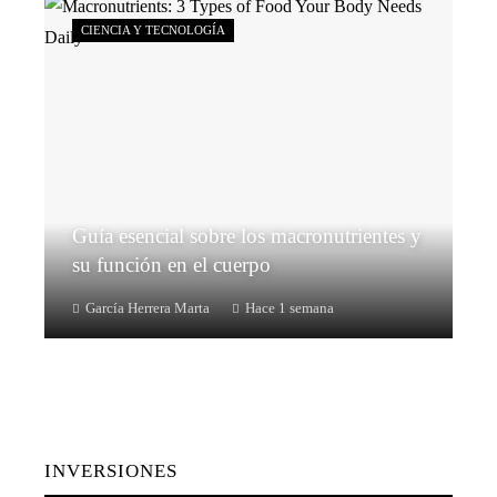
CIENCIA Y TECNOLOGÍA
Guía esencial sobre los macronutrientes y
su función en el cuerpo
García Herrera Marta
Hace 1 semana
INVERSIONES