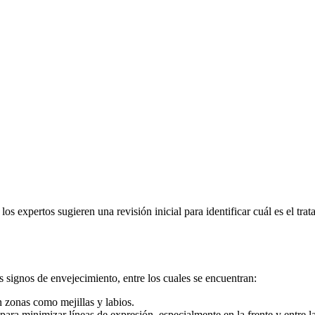
los expertos sugieren una revisión inicial para identificar cuál es el tr
 signos de envejecimiento, entre los cuales se encuentran:
n zonas como mejillas y labios.
para minimizar líneas de expresión, especialmente en la frente y entre la