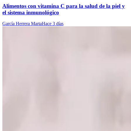
Alimentos con vitamina C para la salud de la piel y
el sistema inmunológico
García Herrera Marta
Hace 3 días