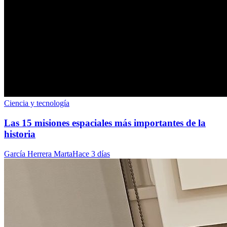
Ciencia y tecnología
Las 15 misiones espaciales más importantes de la
historia
García Herrera Marta
Hace 3 días