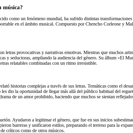
u música?
lecido como un fenómeno mundial, ha sufrido distintas transformaciones 
borrable en el ámbito musical. Compuesto por Chencho Corleone y Maldy
on letras provocativas y narrativas emotivas. Mientras que muchos artis
icas y seductoras, ampliando la audiencia del género. Su álbum «El M
letras relatables combinadas con un ritmo irresistible.
relató historias complejas a través de sus letras. Temáticas como el des
es dio la oportunidad de llegar más allá del público habitual del regue
 drama de un amor prohibido, haciendo que muchos se sientan reflejados
uetón. Ayudaron a legitimar el género, que fue en sus inicios subestimad
pieron barreras y unificaron estilos, preparando el terreno para la exp
o de críticos como de otros músicos.