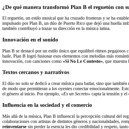
¿De qué manera transformó Plan B el reguetón con s
El reguetón, un estilo musical que ha cruzado fronteras y se ha estab
impulsado por Plan B, un dúo de Puerto Rico que dejó una huella im
también contribuyó a trazar su dirección en la música latina.
Innovación en el sonido
Plan B se destacó por un estilo único que equilibró ritmos pegajosos c
baile, Plan B logró fusionar esos elementos con melodías más románt
innovación, con canciones como
«Si No Le Contesto»
, que muestra 
Textos cercanos y narrativos
El dúo no solo se dedicó a crear música para bailar, sino que también 
de modo que permitieran a los oyentes conectar emocionalmente. Esto l
el género al inicio. Por ejemplo,
«Es un Secreto»
capta la tensión y el
Influencia en la sociedad y el comercio
Más allá de la música, Plan B influenció la percepción cultural del reg
colaboraciones con artistas de distintos géneros y nacionalidades, rom
reinventarse
sin perder la esencia les dio credibilidad y respeto, tant