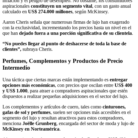
inflación y el peligro de desempleo. No obstante, los consumidores
aspiracionales
constituyen un segmento vital
, con un gasto anual
calculado en
US$ 274.000 millones
, según McKinsey.
Aaron Cheris señala que numerosas firmas de lujo han exagerado
con la exclusividad, incrementando los precios hasta un nivel en el
que han
dejado fuera a una porción significativa de su clientela
.
“No puedes llegar al punto de deshacerse de toda la base de
clientes”,
subraya Cheris.
Perfumes, Complementos y Productos de Precio
Intermedio
Una táctica que ciertas marcas están implementando es
entregar
opciones más económicas
, con precios que oscilan entre
US$ 400
y US$ 1.000
, para atraer a compradores aspiracionales que estén
dispuestos a realizar pequeñas adquisiciones en el sector del lujo.
Los complementos y artículos de cuero, tales como
cinturones,
gafas de sol y perfumes
, suelen ser opciones más accesibles en el
segmento del lujo y resultan atractivos para estos compradores,
menciona
Joëlle Grunberg
, encargada del sector de moda y lujo de
McKinsey en Norteamérica
.