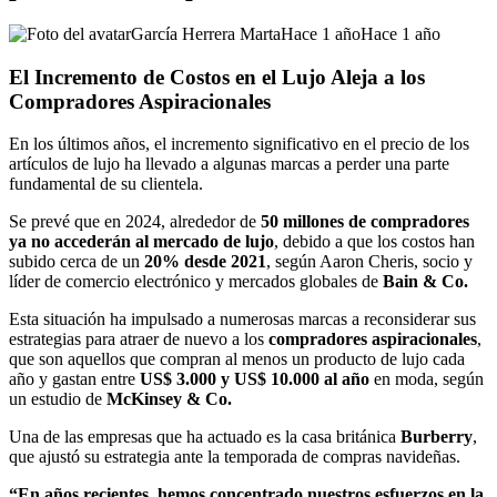
García Herrera Marta
Hace 1 año
Hace 1 año
El Incremento de Costos en el Lujo Aleja a los
Compradores Aspiracionales
En los últimos años, el incremento significativo en el precio de los
artículos de lujo ha llevado a algunas marcas a perder una parte
fundamental de su clientela.
Se prevé que en 2024, alrededor de
50 millones de compradores
ya no accederán al mercado de lujo
, debido a que los costos han
subido cerca de un
20% desde 2021
, según Aaron Cheris, socio y
líder de comercio electrónico y mercados globales de
Bain & Co.
Esta situación ha impulsado a numerosas marcas a reconsiderar sus
estrategias para atraer de nuevo a los
compradores aspiracionales
,
que son aquellos que compran al menos un producto de lujo cada
año y gastan entre
US$ 3.000 y US$ 10.000 al año
en moda, según
un estudio de
McKinsey & Co.
Una de las empresas que ha actuado es la casa británica
Burberry
,
que ajustó su estrategia ante la temporada de compras navideñas.
“En años recientes, hemos concentrado nuestros esfuerzos en la