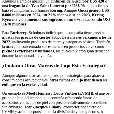
Algunos ejemplos abarcan un
cinturón de Gucci por US$ 420
o
una
fragancia de Yves Saint Laurent por US$ 98
, ambas firmas
bajo el conglomerado francés
Kering
. Aunque
Gucci generó US$
8.000 millones en 2024, un 21% menos que en 2023
,
Kering
Eyewear vio aumentar sus ingresos en un 6%, alcanzando US$
1.670 millones
.
Para
Burberry
, Schulman indicó que la compañía tiene previsto
ajustar los precios de ciertos artículos a niveles cercanos a los de
2022
, incluyendo productos de cuero y categorías básicas. También,
la marca ha concentrado sus esfuerzos en productos clave como
prendas exteriores y bufandas
, los cuales tuvieron gran demanda
durante la temporada navideña.
¿Imitarán Otras Marcas de Lujo Esta Estrategia?
Aunque algunas marcas han optado por estrategias para atraer a
consumidores aspiracionales,
otras firmas de lujo mantienen su
enfoque en la exclusividad
.
Un ejemplo es
Moët Hennessy Louis Vuitton (LVMH)
, el mayor
grupo de lujo del mundo, que continúa ofreciendo líneas de
accesorios y artículos de piel con precios relativamente accesibles.
Sin embargo,
Jean-Jacques Guiony
, exdirector financiero de
LVMH y actual responsable de la división de vinos y licores, ha