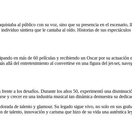
istaba al público con su voz, sino que su presencia en el escenario, lle
 individuo sintiera que le cantaba al oído. Historias de sus espectácul
cipando en más de 60 películas y recibiendo un Oscar por su actuación en
allá del entretenimiento al convertirse en una figura del jet-set, naveg
a frente a los desafíos. Durante los años 50, experimentó una disminució
arse y crecer en una industria musical tan dinámica demuestra su dedic
a dorada de talento y glamour. Su legado sigue vivo, no solo en sus gr
ón de talento, innovación y carisma que hizo de su vida una auténtica l