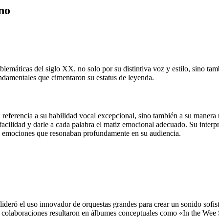
no
lemáticas del siglo XX, no solo por su distintiva voz y estilo, sino ta
ndamentales que cimentaron su estatus de leyenda.
ferencia a su habilidad vocal excepcional, sino también a su manera ún
facilidad y darle a cada palabra el matiz emocional adecuado. Su inte
de emociones que resonaban profundamente en su audiencia.
lideró el uso innovador de orquestas grandes para crear un sonido sofi
as colaboraciones resultaron en álbumes conceptuales como «In the Wee