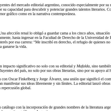
yentes del mercado editorial argentino, conocido especialmente por su 
su capacidad para descubrir y potenciar grandes talentos literarios. C
humor gráfico como en la narrativa contemporánea.
Una afección renal lo obligó a guardar cama a los cinco años, situación 
damente, hasta ingresar en la Facultad de Derecho de la Universidad de
terés por esa carrera: “Me inscribí en derecho, el refugio de quienes no 
a ganarse la vida.
n impacto significativo no solo con su editorial y
Mafalda
, sino también
uyentes del país, no solo por sus obras literarias, sino por su apoyo a
ón con Oscar Finkelberg y Jorge Álvarez, una unión que significó el co
n manifestar sus ideas libremente y sin límites. La editorial lanzó obra
 repercusión global.
 su catálogo con la incorporación de grandes nombres de la literatura ar