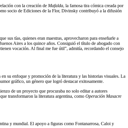
relación con la creación de
Mafalda
, la famosa tira cómica creada por
omo socio de Ediciones de la Flor, Divinsky contribuyó a la difusión
que sus tías, quienes eran maestras, aprovecharon para enseñarle a
 Buenos Aires a los quince años. Consiguió el título de abogado con
tienen vocación. Al final me fue útil”, admitía, recordando el consejo
 en su enfoque y promoción de la literatura y las historias visuales. La
l humor gráfico, un género que logró destacar exitosamente.
mienzo de un proyecto que procuraba no solo editar a autores
s que transformaron la literatura argentina, como
Operación Masacre
gentina y mundial. El apoyo a figuras como Fontanarrosa, Caloi y