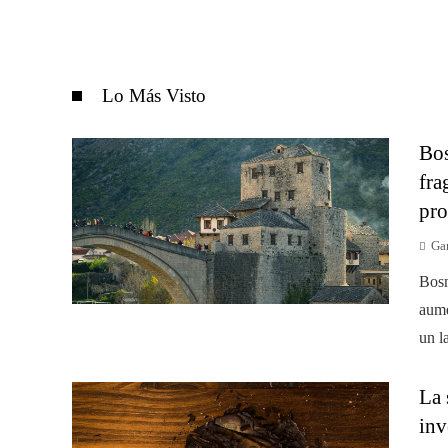
Lo Más Visto
Bos
fra
pro
Gar
Bosn
aume
un l
La 
inv