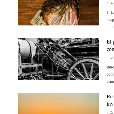
Gar
1. L
desp
en o
El 
com
Gar
Intr
come
princ
Ret
inv
Gar