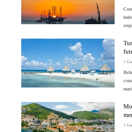
Cont
hidr
empl
Tur
fut
Gar
Beli
cons
mari
Mon
mer
Gar