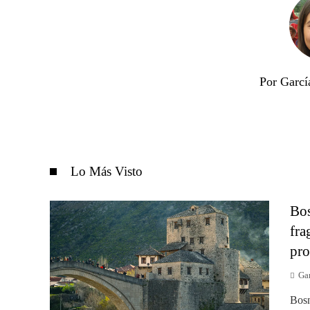
Por Garcí
Lo Más Visto
Bos
fra
pro
Gar
Bosn